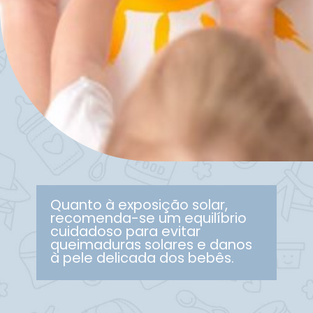
Quanto à exposição solar,
recomenda-se um equilíbrio
cuidadoso para evitar
queimaduras solares e danos
à pele delicada dos bebês.