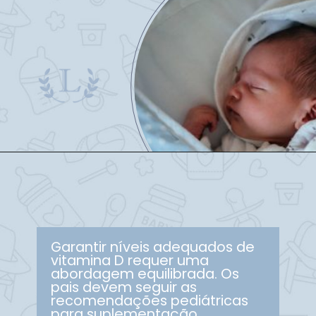
Garantir níveis adequados de
vitamina D requer uma
abordagem equilibrada. Os
pais devem seguir as
recomendações pediátricas
para suplementação,