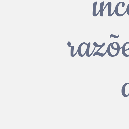
inc
razõe