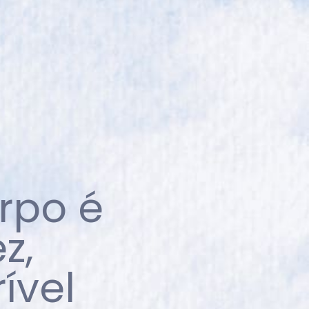
rpo é
z,
ível