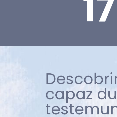
17
Descobri
capaz du
testemun