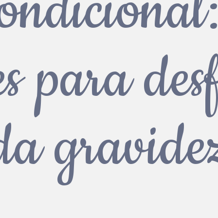
ondicional
s para des
da gravide