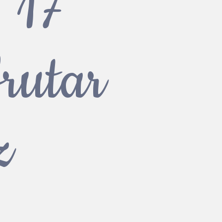
: 17
frutar
z