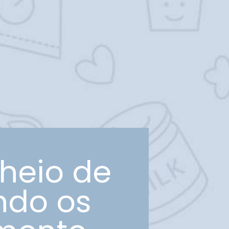
cheio de
ndo os