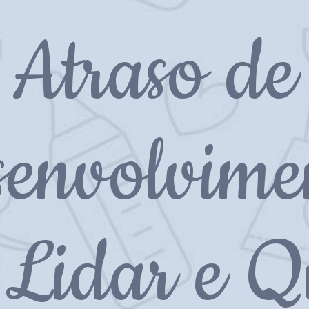
Atraso de
envolvime
Lidar e 