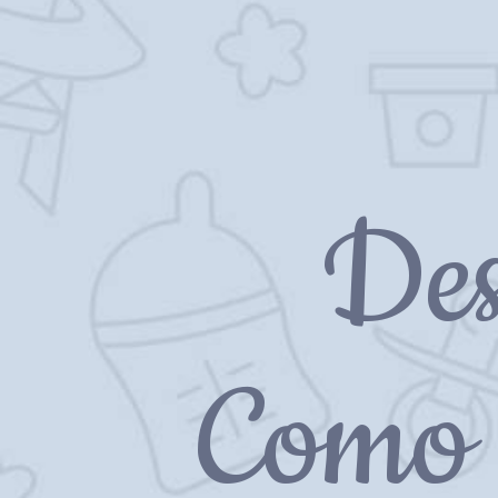
Des
Como 