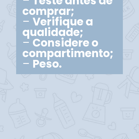
–
Teste antes de
comprar;
–
Verifique a
qualidade;
–
Considere o
compartimento;
–
Peso.