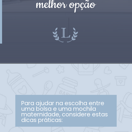
melhor opção
Para ajudar na escolha entre
uma bolsa e uma mochila
maternidade, considere estas
dicas práticas: