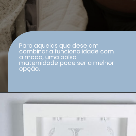
Para aquelas que desejam
combinar a funcionalidade com
a moda, uma bolsa
maternidade pode ser a melhor
opção.