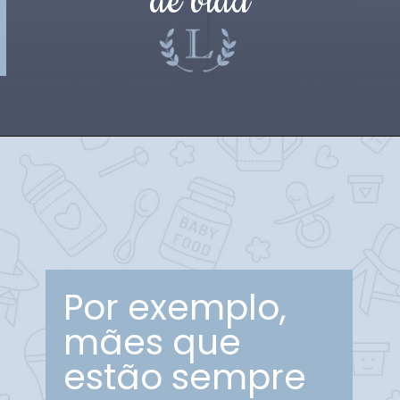
de vida
Por exemplo,
mães que
estão sempre