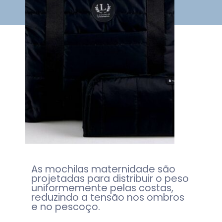
As mochilas maternidade são
projetadas para distribuir o peso
uniformemente pelas costas,
reduzindo a tensão nos ombros
e no pescoço.