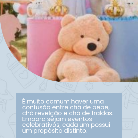
É muito comum haver uma
confusão entre chá de bebê,
chá revelção e chá de fraldas.
Embora sejam eventos
celebrativos, cada um possui
um propósito distinto.