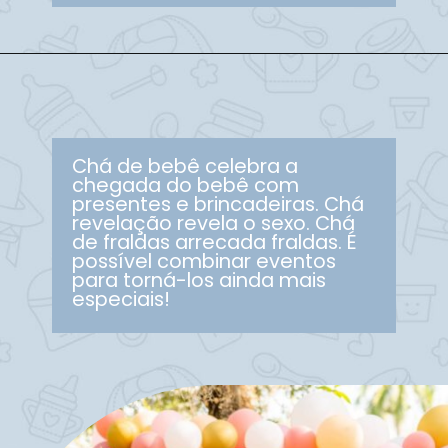
Chá de bebê celebra a
chegada do bebê com
presentes e brincadeiras. Chá
revelação revela o sexo. Chá
de fraldas arrecada fraldas. É
possível combinar eventos
para torná-los ainda mais
especiais!