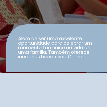
Além de ser uma excelente
oportunidade para celebrar um
momento tão único na vida de
uma família. Também oferece
inúmeros benefícios. Como: