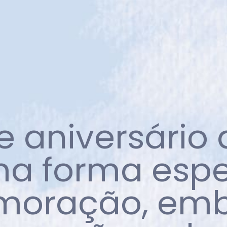
e aniversário
a forma espe
oração, emb