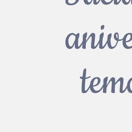
anive
tem