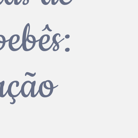
bebês:
ação