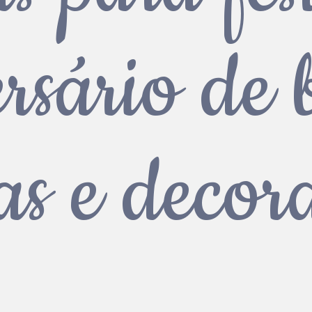
rsário de 
as e decor