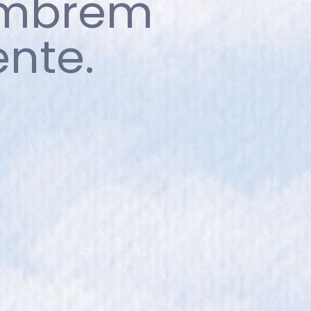
embrem
nte.