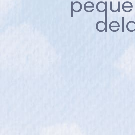
peque
del