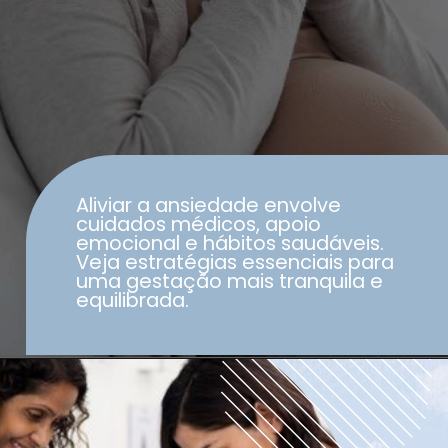
Aliviar a ansiedade envolve
cuidados médicos, apoio
emocional e hábitos saudáveis.
Veja estratégias essenciais para
uma gestação mais tranquila e
equilibrada.