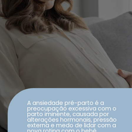
A ansiedade pré-parto é a
preocupação excessiva com o
parto iminente, causada por
alterações hormonais, pressão
externa e medo de lidar com a
nova rotina com o bebê.