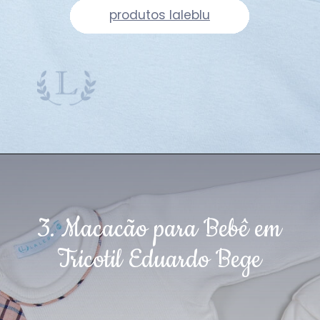
produtos laleblu
3. Macacão para Bebê em
Tricotil Eduardo Bege