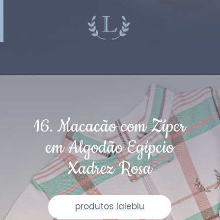
16. Macacão com Zíper
em Algodão Egípcio
Xadrez Rosa
produtos laleblu