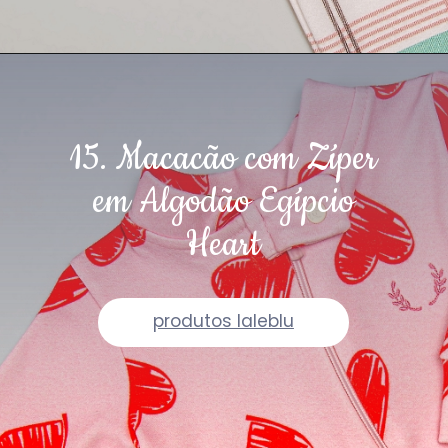
15. Macacão com Zíper
em Algodão Egípcio
Heart
produtos laleblu