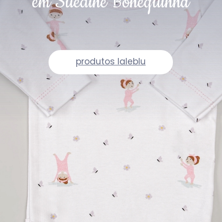
em Suedine Bonequinha
produtos laleblu