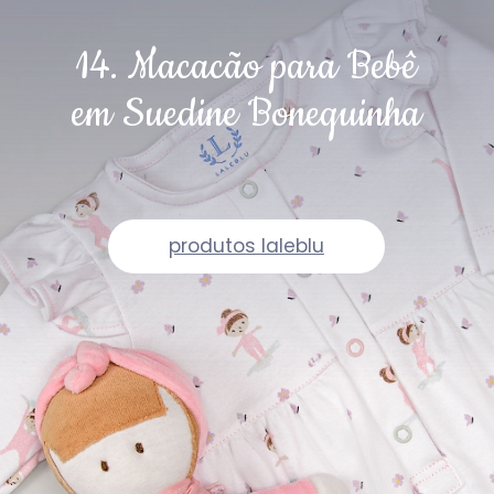
14. Macacão para Bebê
em Suedine Bonequinha
produtos laleblu