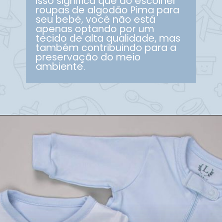
Isso significa que ao escolher
roupas de algodão Pima para
seu bebê, você não está
apenas optando por um
tecido de alta qualidade, mas
também contribuindo para a
preservação do meio
ambiente.