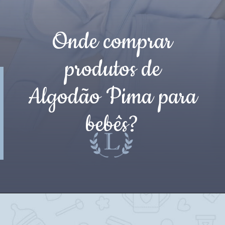
Onde comprar
produtos de
Algodão Pima para
bebês?