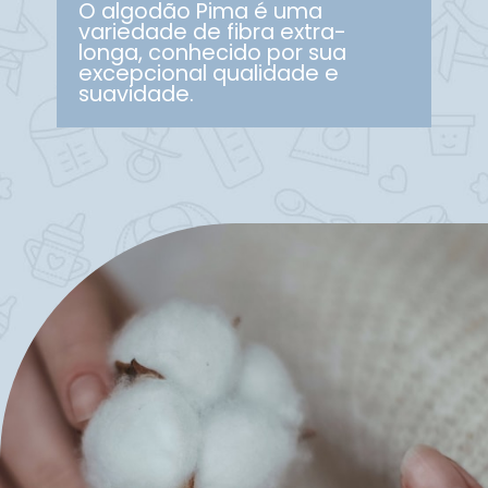
O algodão Pima é uma
variedade de fibra extra-
longa, conhecido por sua
excepcional qualidade e
suavidade.