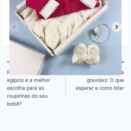
Dicas para vestir
Guia Completo
O
seu bebê de 2
sobre Parto
s
Mais Stories
meses em cada
Normal:
m
estação do ano
Benefícios,
v
Desafios e
n
Outros
Navegação
ANTERIOR
PRÓXIMO
Por que o algodão
Primeiros sintomas de
de
egípcio é a melhor
gravidez: O que
Post
escolha para as
esperar e como lidar
roupinhas do seu
bebê?