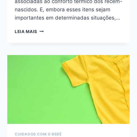
associadas ao conforto térmico dos recém-
nascidos. E, embora esses itens sejam
importantes em determinadas situações,…
QUANDO
LEIA MAIS
COLOCAR
TOUCAS
E
LUVAS
NO
BEBÊ?
ENTENDA
O
MOMENTO
CERTO
CUIDADOS COM O BEBÊ