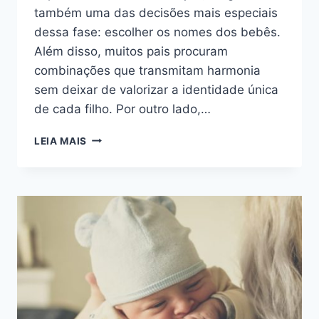
também uma das decisões mais especiais
dessa fase: escolher os nomes dos bebês.
Além disso, muitos pais procuram
combinações que transmitam harmonia
sem deixar de valorizar a identidade única
de cada filho. Por outro lado,…
INSPIRE-
LEIA MAIS
SE
COM
30
NOMES
PERFEITOS
PARA
IRMÃOS
GÊMEOS
MENINOS