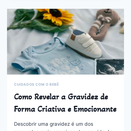
AMARELO
PARA
BEBÊ
QUE
VÃO
MUITO
ALÉM
DA
COPA
DO
MUNDO
CUIDADOS COM O BEBÊ
Como Revelar a Gravidez de
Forma Criativa e Emocionante
Descobrir uma gravidez é um dos