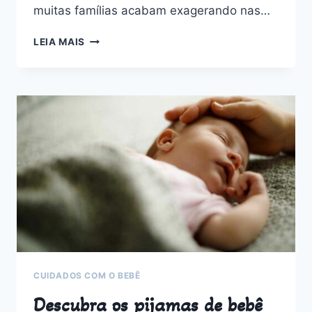
muitas famílias acabam exagerando nas…
CONFIRA
LEIA MAIS
10
DICAS
PARA
NÃO
ERRAR
AO
VESTIR
BEBÊS
NO
FRIO
CUIDADOS COM O BEBÊ
Descubra os pijamas de bebê