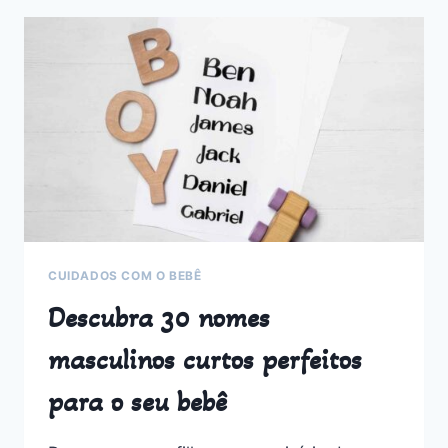
EM
LOCAIS
FRIOS
E
QUENTES:
GUIA
COMPLETO
CUIDADOS COM O BEBÊ
Descubra 30 nomes
masculinos curtos perfeitos
para o seu bebê