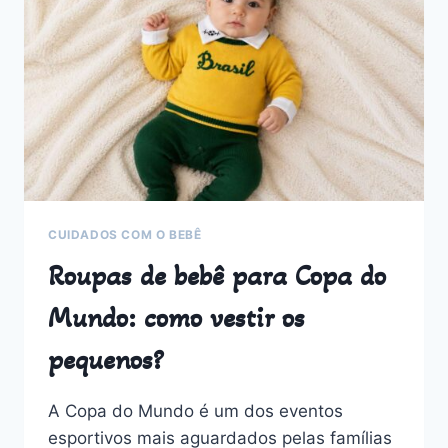
COM
SIGNIFICADOS
MARCANTES
QUE
VOCÊ
VAI
AMAR
CUIDADOS COM O BEBÊ
Roupas de bebê para Copa do
Mundo: como vestir os
pequenos?
A Copa do Mundo é um dos eventos
esportivos mais aguardados pelas famílias