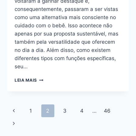
voltaram a ganhar destaque e,
consequentemente, passaram a ser vistas
como uma alternativa mais consciente no
cuidado com o bebê. Isso acontece não
apenas por sua proposta sustentável, mas
também pela versatilidade que oferecem
no dia a dia. Além disso, como existem
diferentes tipos com funções específicas,
seu…
FRALDA
LEIA MAIS
DE
PANO
VALE
A
Navegação
Página
1
2
3
4
…
46
PENA?
VEJA
da
Anterior
Página
VANTAGENS,
DESVANTAGENS
Página
Seguinte