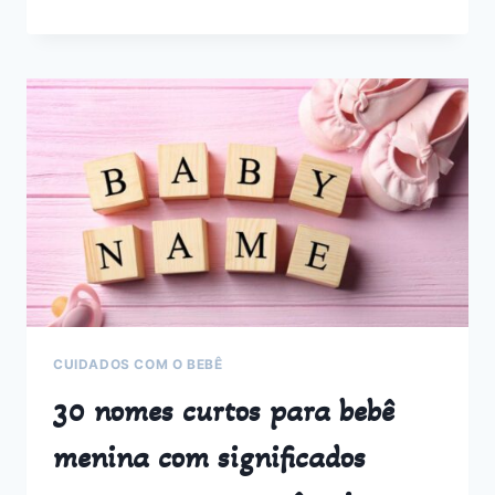
PARA
LENÇOL
DE
BEBÊ:
CONHEÇA
OS
PRINCIPAIS
TIPOS
CUIDADOS COM O BEBÊ
30 nomes curtos para bebê
menina com significados