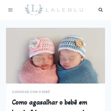
Pular
para
o
Conteúdo
CUIDADOS COM O BEBÊ
Como agasalhar o bebê em