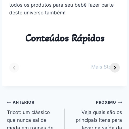
todos os produtos para seu bebê fazer parte
deste universo também!
Conteúdos Rápidos
Dicas para vestir
Guia Completo
O
seu bebê de 2
sobre Parto
s
Mais Stories
meses em cada
Normal:
m
estação do ano
Benefícios,
v
Desafios e
n
Outros
Navegação
ANTERIOR
PRÓXIMO
Tricot: um clássico
Veja quais são os
de
que nunca sai de
principais itens para
Post
moda em roupas de
levar na saída da