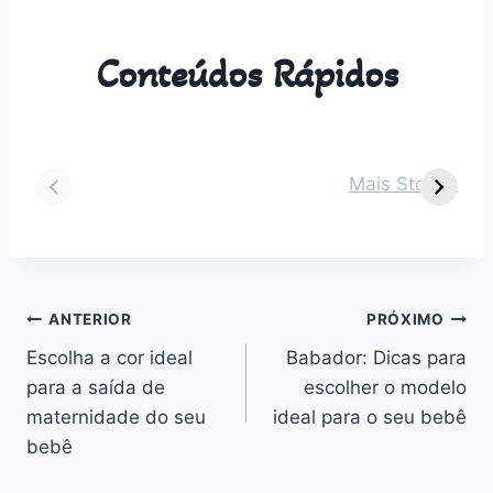
Conteúdos Rápidos
Dicas para vestir
Guia Completo
O
seu bebê de 2
sobre Parto
s
Mais Stories
meses em cada
Normal:
m
estação do ano
Benefícios,
v
Desafios e
n
Outros
Navegação
ANTERIOR
PRÓXIMO
Escolha a cor ideal
Babador: Dicas para
de
para a saída de
escolher o modelo
Post
maternidade do seu
ideal para o seu bebê
bebê