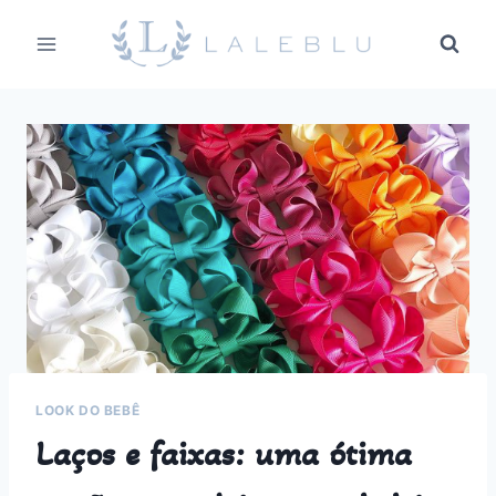
Pular
para
o
Conteúdo
LOOK DO BEBÊ
Laços e faixas: uma ótima