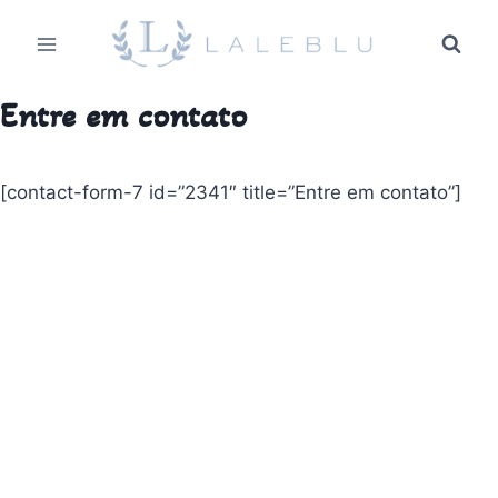
Pular
para
o
Conteúdo
Entre em contato
[contact-form-7 id=”2341″ title=”Entre em contato”]