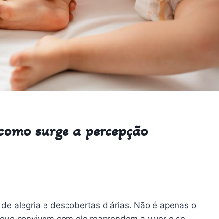
 como surge a percepção
de alegria e descobertas diárias. Não é apenas o
que convivem com ele reaprendem a viver e se