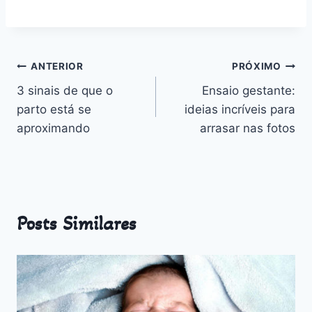
estação do ano
Benefícios,
v
Desafios e
n
Outros
Navegação
ANTERIOR
PRÓXIMO
3 sinais de que o
Ensaio gestante:
de
parto está se
ideias incríveis para
Post
aproximando
arrasar nas fotos
Posts Similares