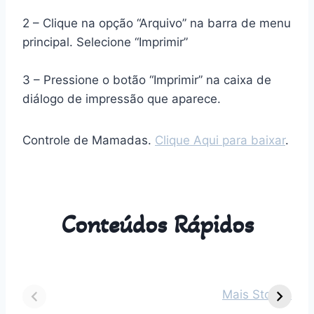
2 – Clique na opção “Arquivo” na barra de menu
principal. Selecione “Imprimir”
3 – Pressione o botão “Imprimir” na caixa de
diálogo de impressão que aparece.
Controle de Mamadas.
Clique Aqui para baixar
.
Conteúdos Rápidos
Dicas para vestir
Guia Completo
O
seu bebê de 2
sobre Parto
s
Mais Stories
meses em cada
Normal:
m