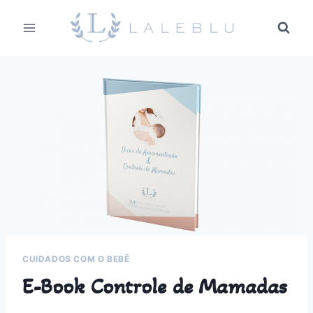
Pular
para
o
Conteúdo
CUIDADOS COM O BEBÊ
E-Book Controle de Mamadas