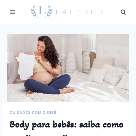
Pular
para
o
Conteúdo
CUIDADOS COM O BEBÊ
Body para bebês: saiba como