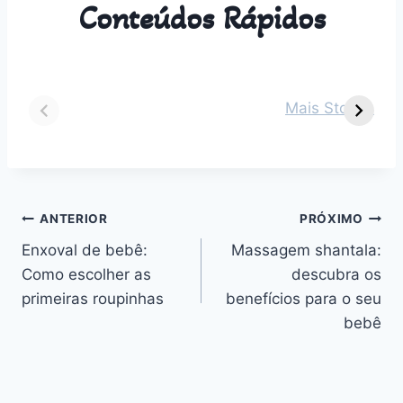
Conteúdos Rápidos
Dicas para vestir
Guia Completo
O
seu bebê de 2
sobre Parto
s
Mais Stories
meses em cada
Normal:
m
estação do ano
Benefícios,
v
Desafios e
n
Outros
Navegação
ANTERIOR
PRÓXIMO
Enxoval de bebê:
Massagem shantala:
de
Como escolher as
descubra os
Post
primeiras roupinhas
benefícios para o seu
bebê