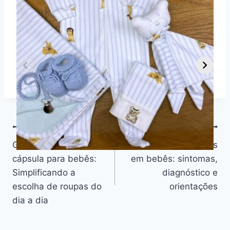
Conteúdos Rápidos
Dicas para vestir
Guia Completo
O
seu bebê de 2
sobre Parto
s
Mais Stories
meses em cada
Normal:
m
estação do ano
Benefícios,
v
Desafios e
n
Outros
Navegação
ANTERIOR
PRÓXIMO
Guarda-Roupa
Alergias alimentares
de
cápsula para bebês:
em bebês: sintomas,
Post
Simplificando a
diagnóstico e
escolha de roupas do
orientações
dia a dia