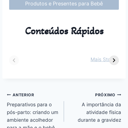
Produtos e Presentes para Bebê
Conteúdos Rápidos
Dicas para vestir
Guia Completo
O
seu bebê de 2
sobre Parto
s
Mais Stories
meses em cada
Normal:
m
estação do ano
Benefícios,
v
Desafios e
n
Outros
Navegação
ANTERIOR
PRÓXIMO
Preparativos para o
A importância da
de
pós-parto: criando um
atividade física
Post
ambiente acolhedor
durante a gravidez
para a mãe e o bebê