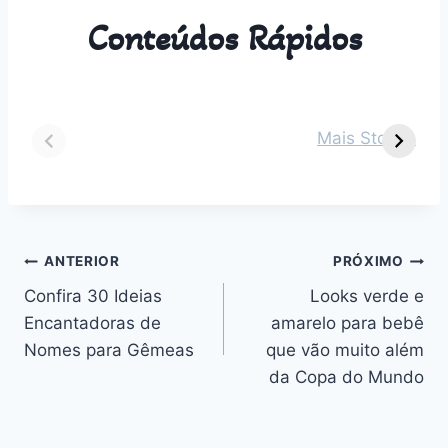
Conteúdos Rápidos
Dicas para vestir
Guia Completo
O
seu bebê de 2
sobre Parto
s
Mais Stories
meses em cada
Normal:
m
estação do ano
Benefícios,
v
Desafios e
n
Outros
Navegação
ANTERIOR
PRÓXIMO
Confira 30 Ideias
Looks verde e
de
Encantadoras de
amarelo para bebê
Post
Nomes para Gêmeas
que vão muito além
da Copa do Mundo