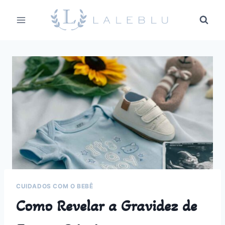
Pular
para
o
Conteúdo
CUIDADOS COM O BEBÊ
Como Revelar a Gravidez de