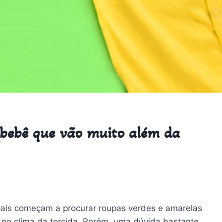
 bebê que vão muito além da
pais começam a procurar roupas verdes e amarelas
ar no clima da torcida. Porém, uma dúvida bastante