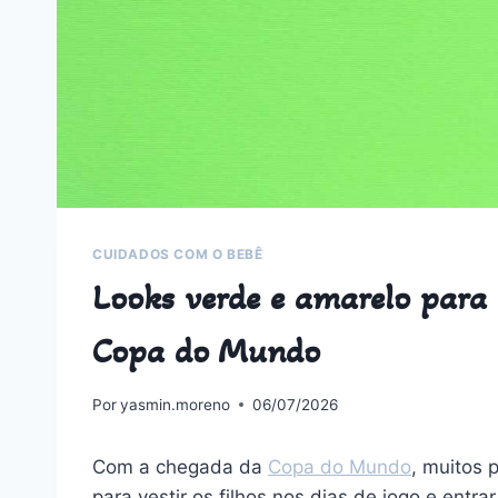
CUIDADOS COM O BEBÊ
Looks verde e amarelo para
Copa do Mundo
Por
yasmin.moreno
06/07/2026
Com a chegada da
Copa do Mundo
, muitos 
para vestir os filhos nos dias de jogo e entr