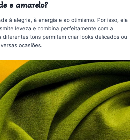
rde e amarelo?
 à alegria, à energia e ao otimismo. Por isso, ela
ransmite leveza e combina perfeitamente com a
diferentes tons permitem criar looks delicados ou
iversas ocasiões.