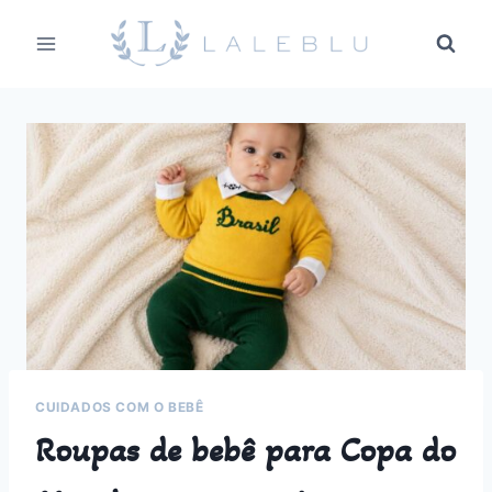
Pular
para
o
Conteúdo
CUIDADOS COM O BEBÊ
Roupas de bebê para Copa do