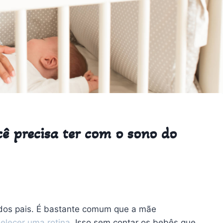
ê precisa ter com o sono do
dos pais. É bastante comum que a mãe
elecer uma rotina
. Isso sem contar os bebês que