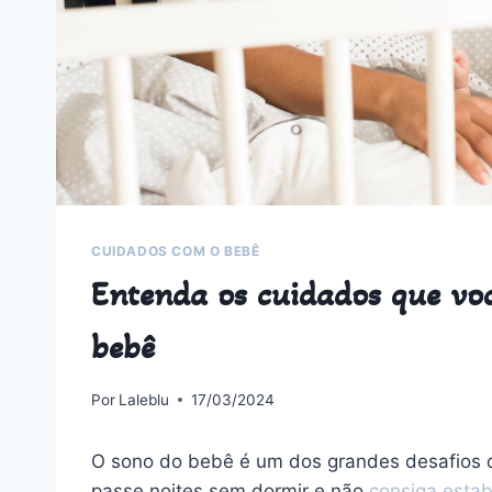
CUIDADOS COM O BEBÊ
Entenda os cuidados que voc
bebê
Por
Laleblu
17/03/2024
O sono do bebê é um dos grandes desafios 
passe noites sem dormir e não
consiga estab