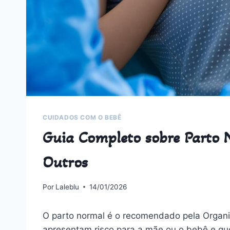
CUIDADOS COM O BEBÊ
Guia Completo sobre Parto N
Outros
Por
Laleblu
14/01/2026
O parto normal é o recomendado pela Organ
apresentam risco para a mãe ou o bebê e que 