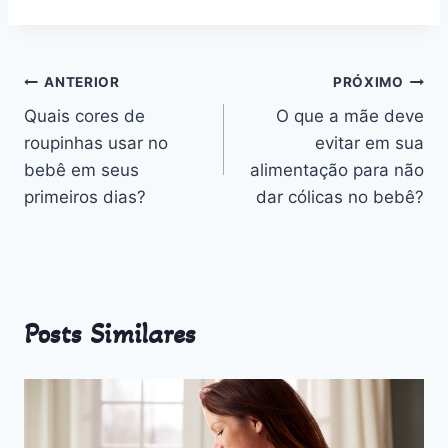
estação do ano
Benefícios,
v
Desafios e
n
Outros
Navegação
ANTERIOR
PRÓXIMO
Quais cores de
O que a mãe deve
de
roupinhas usar no
evitar em sua
Post
bebê em seus
alimentação para não
primeiros dias?
dar cólicas no bebê?
Posts Similares