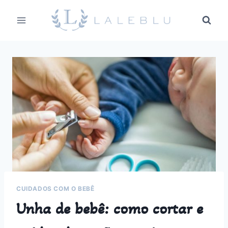
Pular
para
o
Conteúdo
CUIDADOS COM O BEBÊ
Unha de bebê: como cortar e