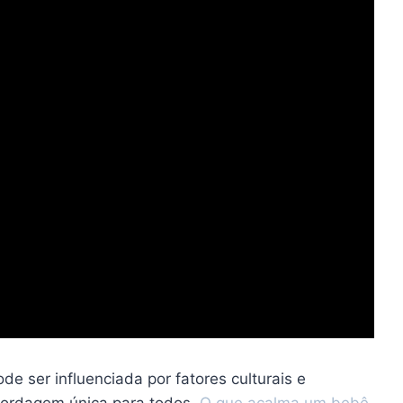
e ser influenciada por fatores culturais e
abordagem única para todos.
O que acalma um bebê