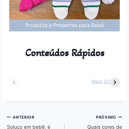
Produtos e Presentes para Bebê
Conteúdos Rápidos
Dicas para vestir
Guia Completo
O
seu bebê de 2
sobre Parto
s
Mais Stories
meses em cada
Normal:
m
estação do ano
Benefícios,
v
Desafios e
n
Outros
Navegação
ANTERIOR
PRÓXIMO
Soluço em bebê: é
Quais cores de