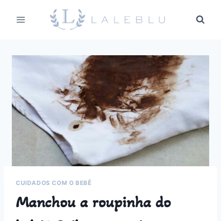
Pular
para
o
Conteúdo
CUIDADOS COM O BEBÊ
Manchou a roupinha do