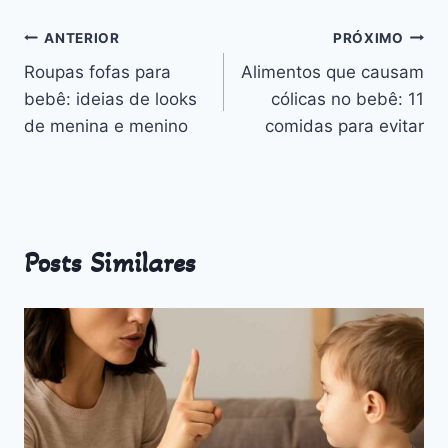
Outros
Navegação
ANTERIOR
PRÓXIMO
Roupas fofas para
Alimentos que causam
de
bebê: ideias de looks
cólicas no bebê: 11
Post
de menina e menino
comidas para evitar
Posts Similares