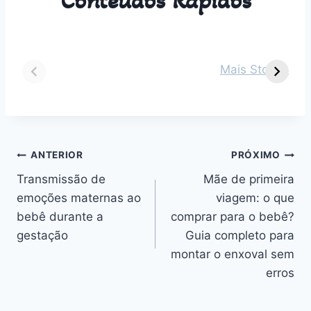
Conteúdos Rápidos
Dicas para vestir
Guia Completo
O
seu bebê de 2
sobre Parto
s
Mais Stories
meses em cada
Normal:
m
estação do ano
Benefícios,
v
Desafios e
n
Outros
Navegação
ANTERIOR
PRÓXIMO
Transmissão de
Mãe de primeira
de
emoções maternas ao
viagem: o que
Post
bebê durante a
comprar para o bebê?
gestação
Guia completo para
montar o enxoval sem
erros