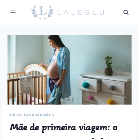
Pular
para
o
Conteúdo
DICAS PARA MAMÃES
Mãe de primeira viagem: o