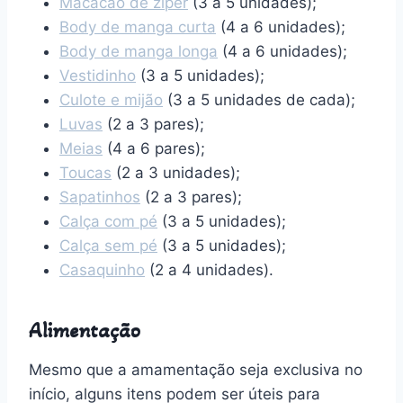
Macacão de zíper
(3 a 5 unidades);
Body de manga curta
(4 a 6 unidades);
Body de manga longa
(4 a 6 unidades);
Vestidinho
(3 a 5 unidades);
Culote e mijão
(3 a 5 unidades de cada);
Luvas
(2 a 3 pares);
Meias
(4 a 6 pares);
Toucas
(2 a 3 unidades);
Sapatinhos
(2 a 3 pares);
Calça com pé
(3 a 5 unidades);
Calça sem pé
(3 a 5 unidades);
Casaquinho
(2 a 4 unidades).
Alimentação
Mesmo que a amamentação seja exclusiva no
início, alguns itens podem ser úteis para