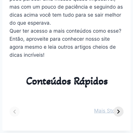
mas com um pouco de paciência e seguindo as
dicas acima você tem tudo para se sair melhor
do que esperava.
Quer ter acesso a mais conteúdos como esse?
Então, aproveite para conhecer nosso site
agora mesmo e leia outros artigos cheios de
dicas incríveis!
Conteúdos Rápidos
Dicas para vestir
Guia Completo
O
seu bebê de 2
sobre Parto
s
Mais Stories
meses em cada
Normal:
m
estação do ano
Benefícios,
v
Desafios e
n