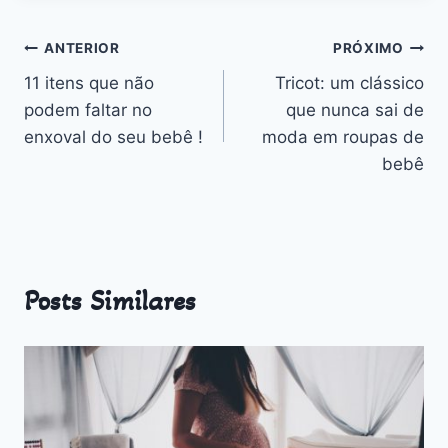
Outros
Navegação
ANTERIOR
PRÓXIMO
11 itens que não
Tricot: um clássico
de
podem faltar no
que nunca sai de
Post
enxoval do seu bebê !
moda em roupas de
bebê
Posts Similares