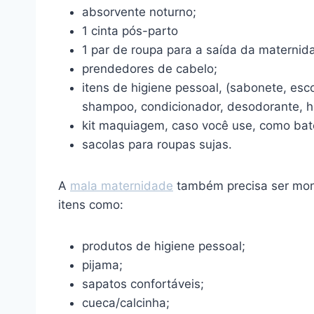
absorvente noturno;
1 cinta pós-parto
1 par de roupa para a saída da maternid
prendedores de cabelo;
itens de higiene pessoal, (sabonete, esc
shampoo, condicionador, desodorante, hi
kit maquiagem, caso você use, como bato
sacolas para roupas sujas.
A
mala maternidade
também precisa ser mon
itens como:
produtos de higiene pessoal;
pijama;
sapatos confortáveis;
cueca/calcinha;