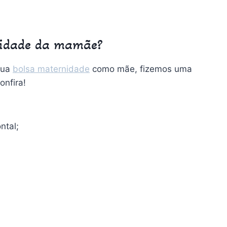
nidade da mamãe?
sua
bolsa maternidade
como mãe, fizemos uma
onfira!
ntal;