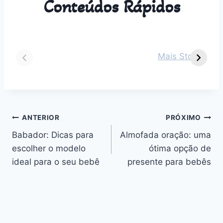
Conteúdos Rápidos
Dicas para vestir
Guia Completo
O
seu bebê de 2
sobre Parto
s
Mais Stories
meses em cada
Normal:
m
estação do ano
Benefícios,
v
Desafios e
n
Outros
Navegação
ANTERIOR
PRÓXIMO
Babador: Dicas para
Almofada oração: uma
de
escolher o modelo
ótima opção de
Post
ideal para o seu bebê
presente para bebês