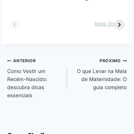
Dicas para vestir
Guia Completo
O
seu bebê de 2
sobre Parto
s
Mais Stories
meses em cada
Normal:
m
estação do ano
Benefícios,
v
Desafios e
n
Outros
Navegação
ANTERIOR
PRÓXIMO
Como Vestir um
O que Levar na Mala
de
Recém-Nascido:
de Maternidade: O
Post
descubra dicas
guia completo
essenciais