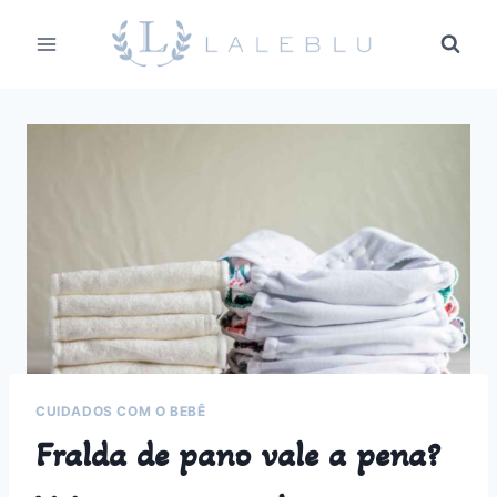
Pular
para
o
Conteúdo
CUIDADOS COM O BEBÊ
Fralda de pano vale a pena?