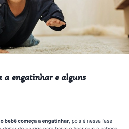
 a engatinhar e alguns
 o bebê começa a engatinhar
, pois é nessa fase
 deitar de barriga para baixo e ficar com a cabeça