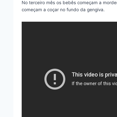
No terceiro mês os bebês começam a morder 
começam a coçar no fundo da gengiva.