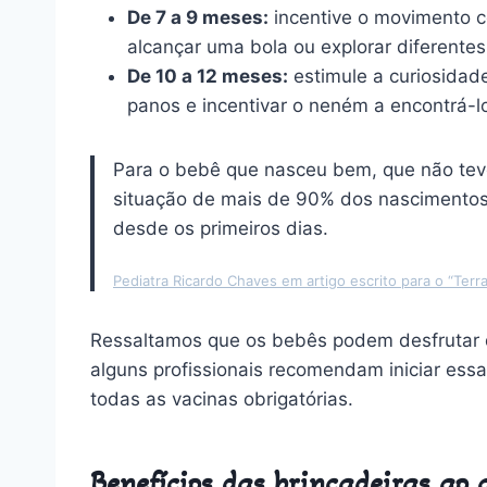
De 7 a 9 meses:
incentive o movimento c
alcançar uma bola ou explorar diferentes
De 10 a 12 meses:
estimule a curiosidad
panos e incentivar o neném a encontrá-l
Para o bebê que nasceu bem, que não teve
situação de mais de 90% dos nascimentos –
desde os primeiros dias.
Pediatra Ricardo Chaves em artigo escrito par
a o “Terr
Ressaltamos que os bebês podem desfrutar de
alguns profissionais recomendam iniciar ess
todas as vacinas obrigatórias.
Benefícios das brincadeiras ao a