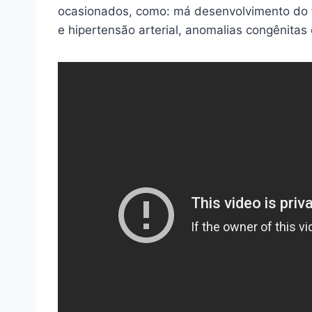
ocasionados, como: má desenvolvimento do f
e hipertensão arterial, anomalias congênitas e