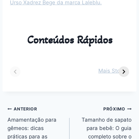
Conteúdos Rápidos
Dicas para vestir
Guia Completo
O
seu bebê de 2
sobre Parto
s
Mais Stories
meses em cada
Normal:
m
estação do ano
Benefícios,
v
Desafios e
n
Outros
Navegação
ANTERIOR
PRÓXIMO
Amamentação para
Tamanho de sapato
de
gêmeos: dicas
para bebê: O guia
Post
práticas para as
completo sobre o