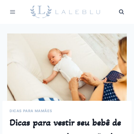
Pular
para
o
Conteúdo
DICAS PARA MAMÃES
Dicas para vestir seu bebê de