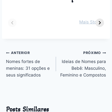
Dicas para vestir
Guia Completo
O
seu bebê de 2
sobre Parto
s
Mais Stories
meses em cada
Normal:
m
estação do ano
Benefícios,
v
Desafios e
n
Outros
Navegação
ANTERIOR
PRÓXIMO
Nomes fortes de
Ideias de Nomes para
de
meninas: 31 opções e
Bebê: Masculino,
Post
seus significados
Feminino e Compostos
Posts Similares