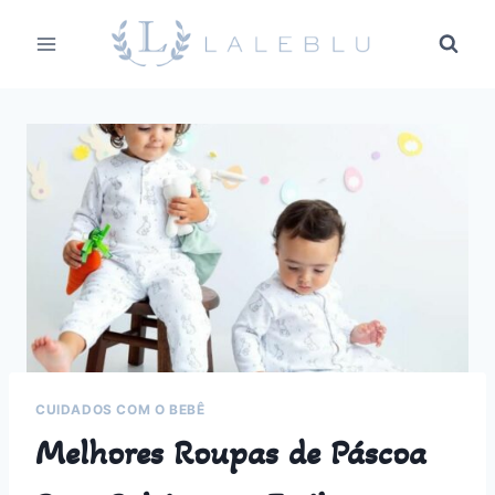
Pular
para
o
Conteúdo
CUIDADOS COM O BEBÊ
Melhores Roupas de Páscoa