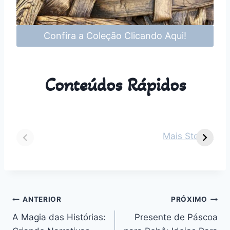
Confira a Coleção Clicando Aqui!
Conteúdos Rápidos
Dicas para vestir
Guia Completo
O
seu bebê de 2
sobre Parto
s
Mais Stories
meses em cada
Normal:
m
estação do ano
Benefícios,
v
Desafios e
n
Outros
Navegação
ANTERIOR
PRÓXIMO
A Magia das Histórias:
Presente de Páscoa
de