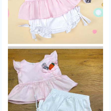
Já os sapatinhos temáticos são peças unissex
e apresentam o toque lúdico ideal: um
simpático de coelhinho. Eles complementam
qualquer produção de forma adorável,
proporcionando um visual completo, funcional e
cheio de charme para a celebração.
Naninhas de coelho