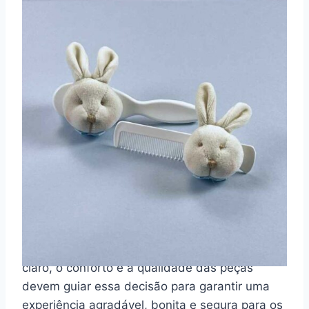
Na Páscoa, eles também podem ser incluídos
em kits personalizados ou lembrancinhas
funcionais. São opções úteis, elegantes e que
transmitem cuidado e carinho em cada
detalhe.
Como escolher o look ideal?
Na hora de escolher o look ideal para a Páscoa
do seu bebê, é importante considerar uma
série de aspectos que vão além da estética. O
clima, a ocasião, a temática da celebração e,
claro, o conforto e a qualidade das peças
devem guiar essa decisão para garantir uma
experiência agradável, bonita e segura para os