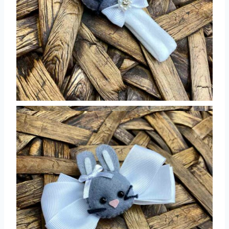
Além de deixarem o look ainda mais especial,
esses detalhes são perfeitos para as
tradicionais fotos de Páscoa. Faixas e laços
trazem um toque romântico e lúdico, enquanto
os prendedores de chupeta unem praticidade e
estilo para o dia a dia da celebração.