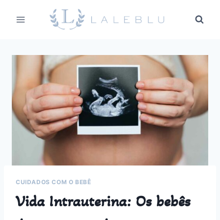
Pular
para
o
Conteúdo
CUIDADOS COM O BEBÊ
Vida Intrauterina: Os bebês