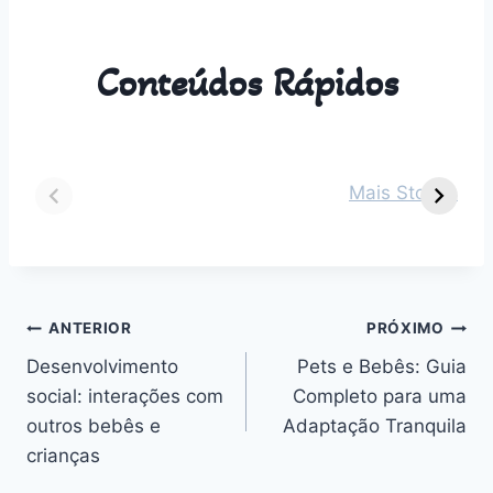
Conteúdos Rápidos
Dicas para vestir
Guia Completo
O
seu bebê de 2
sobre Parto
s
Mais Stories
meses em cada
Normal:
m
estação do ano
Benefícios,
v
Desafios e
n
Outros
Navegação
ANTERIOR
PRÓXIMO
Desenvolvimento
Pets e Bebês: Guia
de
social: interações com
Completo para uma
Post
outros bebês e
Adaptação Tranquila
crianças