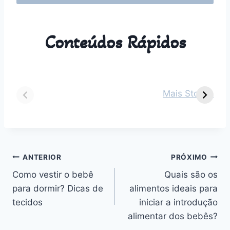
Conteúdos Rápidos
Dicas para vestir
Guia Completo
O
seu bebê de 2
sobre Parto
s
Mais Stories
meses em cada
Normal:
m
estação do ano
Benefícios,
v
Desafios e
n
Outros
Navegação
ANTERIOR
PRÓXIMO
Como vestir o bebê
Quais são os
de
para dormir? Dicas de
alimentos ideais para
Post
tecidos
iniciar a introdução
alimentar dos bebês?