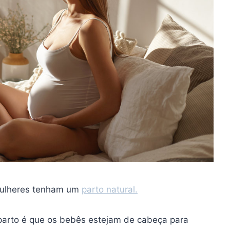
mulheres tenham um
parto natural.
 parto é que os bebês estejam de cabeça para