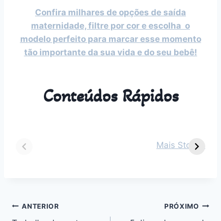
Confira milhares de opções de saída
maternidade, filtre por cor e escolha o
modelo perfeito para marcar esse momento
tão importante da sua vida e do seu bebê!
Conteúdos Rápidos
Dicas para vestir
Guia Completo
O
seu bebê de 2
sobre Parto
s
Mais Stories
meses em cada
Normal:
m
estação do ano
Benefícios,
v
Desafios e
n
Outros
Navegação
ANTERIOR
PRÓXIMO