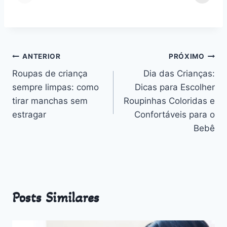
meses em cada
Normal:
m
estação do ano
Benefícios,
v
Desafios e
n
Outros
Navegação
ANTERIOR
PRÓXIMO
Roupas de criança
Dia das Crianças:
de
sempre limpas: como
Dicas para Escolher
Post
tirar manchas sem
Roupinhas Coloridas e
estragar
Confortáveis para o
Bebê
Posts Similares