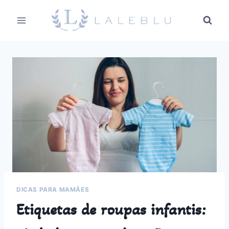
Pular
para
o
Conteúdo
DICAS PARA MAMÃES
Etiquetas de roupas infantis: