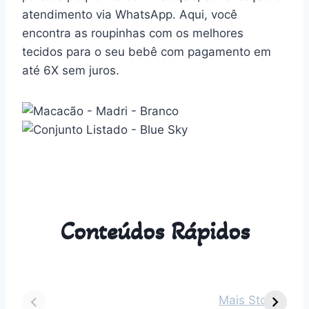
atendimento via WhatsApp. Aqui, você
encontra as roupinhas com os melhores
tecidos para o seu bebê com pagamento em
até 6X sem juros.
Conteúdos Rápidos
Dicas para vestir
Guia Completo
O
seu bebê de 2
sobre Parto
s
Mais Stories