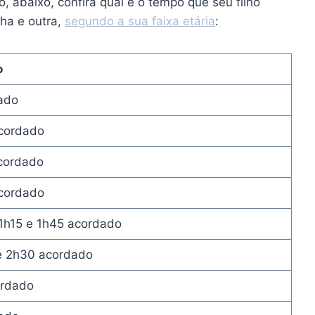
, abaixo, confira qual é o tempo que seu filho
ha e outra,
segundo a sua faixa etária
:
o
ado
cordado
cordado
cordado
1h15 e 1h45 acordado
 2h30 acordado
ordado