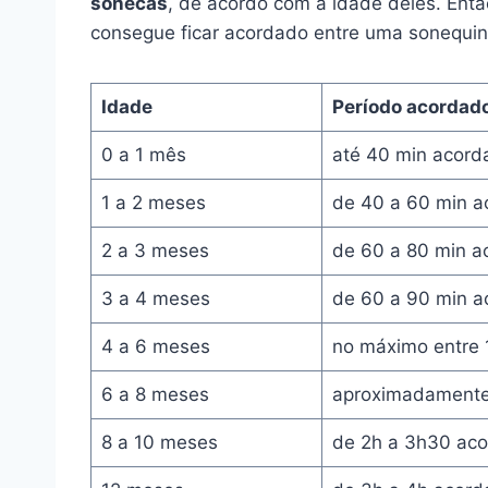
sonecas
, de acordo com a idade deles. Então
consegue ficar acordado entre uma sonequin
Idade
Período acordad
0 a 1 mês
até 40 min acord
1 a 2 meses
de 40 a 60 min a
2 a 3 meses
de 60 a 80 min a
3 a 4 meses
de 60 a 90 min a
4 a 6 meses
no máximo entre 
6 a 8 meses
aproximadamente
8 a 10 meses
de 2h a 3h30 ac