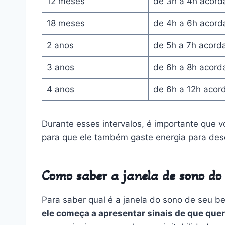
12 meses
de 3h a 4h acord
18 meses
de 4h a 6h acord
2 anos
de 5h a 7h acord
3 anos
de 6h a 8h acord
4 anos
de 6h a 12h acor
Durante esses intervalos, é importante que vo
para que ele também gaste energia para de
Como saber a janela de sono do
Para saber qual é a janela do sono de seu b
ele começa a apresentar sinais de que quer