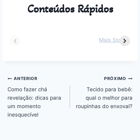
Conteúdos Rápidos
Dicas para vestir
Guia Completo
O
seu bebê de 2
sobre Parto
s
Mais Stories
meses em cada
Normal:
m
estação do ano
Benefícios,
v
Desafios e
n
Outros
Navegação
ANTERIOR
PRÓXIMO
Como fazer chá
Tecido para bebê:
de
revelação: dicas para
qual o melhor para
Post
um momento
roupinhas do enxoval?
inesquecível