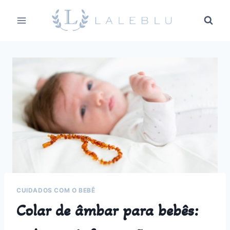
Pular
para
o
Conteúdo
CUIDADOS COM O BEBÊ
Colar de âmbar para bebês: