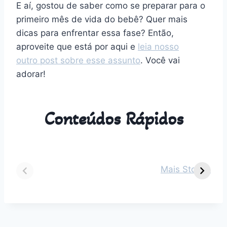
E aí, gostou de saber como se preparar para o
primeiro mês de vida do bebê? Quer mais
dicas para enfrentar essa fase? Então,
aproveite que está por aqui e
leia nosso
outro post sobre esse assunto
. Você vai
adorar!
Conteúdos Rápidos
Dicas para vestir
Guia Completo
O
seu bebê de 2
sobre Parto
s
Mais Stories
meses em cada
Normal:
m
estação do ano
Benefícios,
v
Desafios e
n
Outros