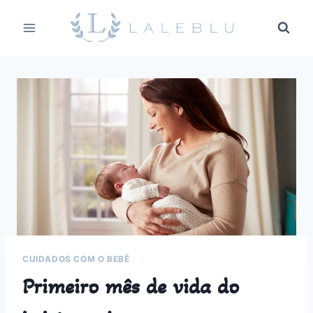
Pular
para
o
Conteúdo
CUIDADOS COM O BEBÊ
Primeiro mês de vida do