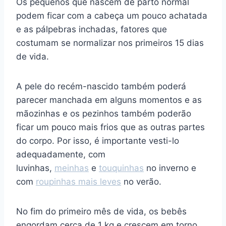
Os pequenos que nascem de parto normal
podem ficar com a cabeça um pouco achatada
e as pálpebras inchadas, fatores que
costumam se normalizar nos primeiros 15 dias
de vida.
A pele do recém-nascido também poderá
parecer manchada em alguns momentos e as
mãozinhas e os pezinhos também poderão
ficar um pouco mais frios que as outras partes
do corpo. Por isso, é importante vesti-lo
adequadamente, com
luvinhas,
meinhas
e
touquinhas
no inverno e
com
roupinhas mais leves
no verão.
No fim do primeiro mês de vida, os bebês
engordam cerca de 1 kg e crescem em torno